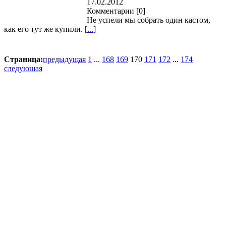
17.02.2012
Комментарии
[0]
Не успели мы собрать один кастом,
как его тут же купили. [
...
]
Страница:
предыдущая
1
...
168
169
170
171
172
...
174
следующая