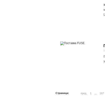
К
к
[
1
П
у
Страница:
пред.
1
...
167