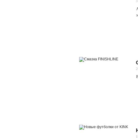
3
А
з
2
В
1